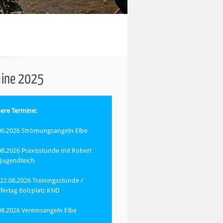
mine 2025
ere Termine:
06.2026 Strömungsangeln Elbe
08.2026 Praxisstunde mit Robert
Jugendteich
/22.08.2026 Trainingsstunde /
fertag Bolzplatz KND
08.2026 Vereinsangeln Elbe