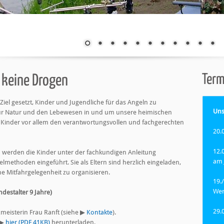
Ter
t keine Drogen
iel gesetzt, Kinder und Jugendliche für das Angeln zu
Uns
e zur Natur und den Lebewesen in und um unsere heimischen
e Kinder vor allem den verantwortungsvollen und fachgerechten
20.
12.
werden die Kinder unter der fachkundigen Anleitung
am 
lmethoden eingeführt. Sie als Eltern sind herzlich eingeladen,
ne Mitfahrgelegenheit zu organisieren.
19.
Wer
destalter 9 Jahre)
29.
zmeisterin Frau Ranft (siehe ▶
Kontakte
).
 ▶
hier (PDF 41KB)
herunterladen.