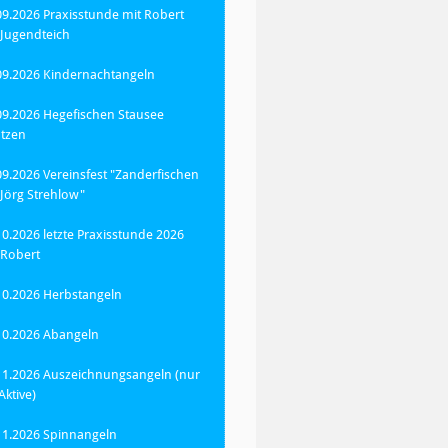
09.2026 Praxisstunde mit Robert
Jugendteich
09.2026 Kindernachtangeln
09.2026 Hegefischen Stausee
tzen
09.2026 Vereinsfest "Zanderfischen
 Jörg Strehlow"
10.2026 letzte Praxisstunde 2026
 Robert
10.2026 Herbstangeln
10.2026 Abangeln
11.2026 Auszeichnungsangeln (nur
Aktive)
11.2026 Spinnangeln