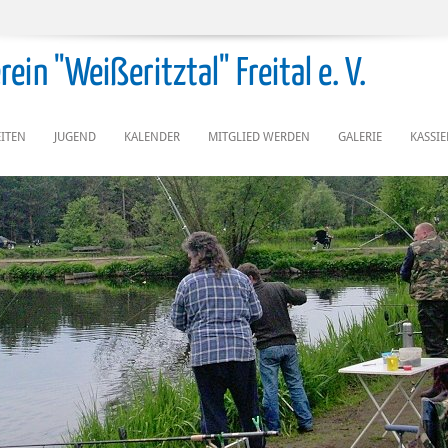
ein "Weißeritztal" Freital e. V.
ITEN
JUGEND
KALENDER
MITGLIED WERDEN
GALERIE
KASSI