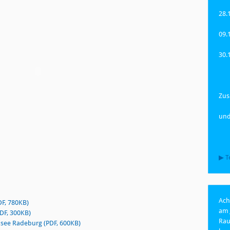
28.
09.
30.
Zus
und
▶ T
Ach
DF, 780KB)
am 
DF, 300KB)
Rau
usee Radeburg (PDF, 600KB)