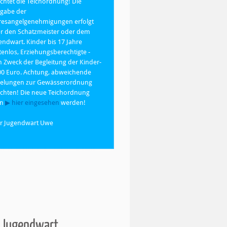
chtet die Teichordnung! Die
gabe der
resangelgenehmigungen erfolgt
r den Schatzmeister oder dem
endwart. Kinder bis 17 Jahre
tenlos, Erziehungsberechtigte -
 Zweck der Begleitung der Kinder-
00 Euro. Achtung, abweichende
elungen zur Gewässerordnung
chten! Die neue Teichordnung
nn
▶ hier eingesehen
werden!
r Jugendwart Uwe
 Jugendwart