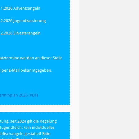
11.2026 Adventsangeln
12.2026 Jugendkassierung
12.2026 Silvesterangeln
atztermine werden an dieser Stelle
 per E-Mail bekanntgegeben.
erminplan 2026 (PDF)
tung, seit 2024 gilt die Regelung
Jugendteich: kein individuelles
bfischangeln gestattet! Bitte