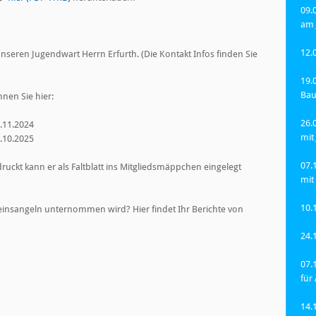
09.
am 
12.
nseren Jugendwart Herrn Erfurth. (Die Kontakt Infos finden Sie
19.
Bau
nen Sie hier:
26.
.11.2024
mit
.10.2025
07.
ckt kann er als Faltblatt ins Mitgliedsmäppchen eingelegt
mit
10.
reinsangeln unternommen wird? Hier findet Ihr Berichte von
24.
07.
für 
14.