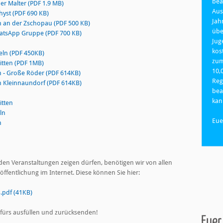
bea
er Malter (PDF 1.9 MB)
Aus
hyst (PDF 690 KB)
Jah
n an der Zschopau (PDF 500 KB)
übe
hatsApp Gruppe (PDF 700 KB)
Jug
kos
eln (PDF 450KB)
zum
itten (PDF 1MB)
10,
 - Große Röder (PDF 614KB)
Reg
n Kleinnaundorf (PDF 614KB)
bea
ka
itten
ln
Eue
n
en Veranstaltungen zeigen dürfen, benötigen wir von allen
fentlichung im Internet. Diese können Sie hier:
.pdf (41KB)
 fürs ausfüllen und zurücksenden!
Euer