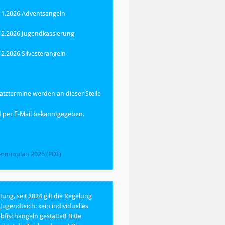
11.2026 Adventsangeln
12.2026 Jugendkassierung
12.2026 Silvesterangeln
atztermine werden an dieser Stelle
 per E-Mail bekanntgegeben.
erminplan 2026 (PDF)
tung, seit 2024 gilt die Regelung
Jugendteich: kein individuelles
bfischangeln gestattet! Bitte