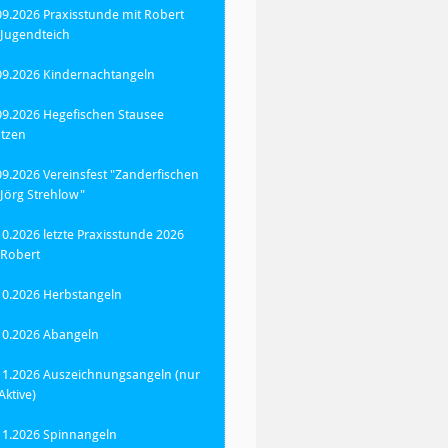
09.2026 Praxisstunde mit Robert
Jugendteich
09.2026 Kindernachtangeln
09.2026 Hegefischen Stausee
tzen
09.2026 Vereinsfest "Zanderfischen
 Jörg Strehlow"
10.2026 letzte Praxisstunde 2026
 Robert
10.2026 Herbstangeln
10.2026 Abangeln
11.2026 Auszeichnungsangeln (nur
Aktive)
11.2026 Spinnangeln