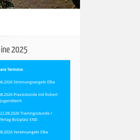
mine 2025
ere Termine:
06.2026 Strömungsangeln Elbe
08.2026 Praxisstunde mit Robert
Jugendteich
/22.08.2026 Trainingsstunde /
fertag Bolzplatz KND
08.2026 Vereinsangeln Elbe