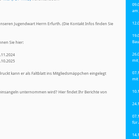
09.
am 
12.
nseren Jugendwart Herrn Erfurth. (Die Kontakt Infos finden Sie
19.
Bau
nen Sie hier:
26.
.11.2024
mit
.10.2025
07.
ckt kann er als Faltblatt ins Mitgliedsmäppchen eingelegt
mit
10.
reinsangeln unternommen wird? Hier findet Ihr Berichte von
24.
07.
für 
14.