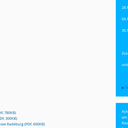
28.
09.
30.
Zus
und
▶ T
Ach
DF, 780KB)
am 
DF, 300KB)
Rau
usee Radeburg (PDF, 600KB)