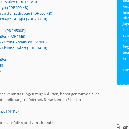
bea
er Malter (PDF 1.9 MB)
Aus
hyst (PDF 690 KB)
Jah
n an der Zschopau (PDF 500 KB)
übe
hatsApp Gruppe (PDF 700 KB)
Jug
kos
eln (PDF 450KB)
zum
itten (PDF 1MB)
10,
 - Große Röder (PDF 614KB)
Reg
n Kleinnaundorf (PDF 614KB)
bea
ka
itten
ln
Eue
n
en Veranstaltungen zeigen dürfen, benötigen wir von allen
fentlichung im Internet. Diese können Sie hier:
.pdf (41KB)
 fürs ausfüllen und zurücksenden!
Euer