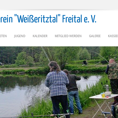
ein "Weißeritztal" Freital e. V.
ITEN
JUGEND
KALENDER
MITGLIED WERDEN
GALERIE
KASSI