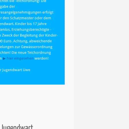
chtet die Teichordnung! Die
gabe der
resangelgenehmigungen erfolgt
r den Schatzmeister oder dem
endwart. Kinder bis 17 Jahre
tenlos, Erziehungsberechtigte -
 Zweck der Begleitung der Kinder-
00 Euro. Achtung, abweichende
elungen zur Gewässerordnung
chten! Die neue Teichordnung
nn
▶ hier eingesehen
werden!
r Jugendwart Uwe
 Jugendwart