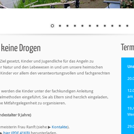
Ter
t keine Drogen
iel gesetzt, Kinder und Jugendliche für das Angeln zu
Uns
e zur Natur und den Lebewesen in und um unsere heimischen
e Kinder vor allem den verantwortungsvollen und fachgerechten
20.
12.
werden die Kinder unter der fachkundigen Anleitung
am 
lmethoden eingeführt. Sie als Eltern sind herzlich eingeladen,
ne Mitfahrgelegenheit zu organisieren.
19.
Wer
destalter 9 Jahre)
29.
zmeisterin Frau Ranft (siehe ▶
Kontakte
).
 ▶
hier (PDF 41KB)
herunterladen.