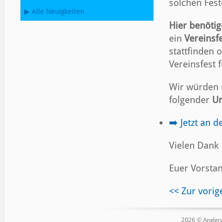
solchen Fest
▶ Alle Neuigkeiten
Hier benötig
ein
Vereinsf
stattfinden 
Vereinsfest 
Wir würden u
folgender
Um
➡️ Jetzt an 
Vielen Dank
Euer Vorsta
<< Zur vorig
2026 © Anglerve