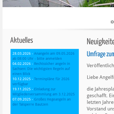
Aktuelles
Neuigkeit
Umfrage zum
28.03.2026 -
Anangeln am 09.05.2026
ab 08:00 Uhr - bitte anmelden
04.02.2026 -
Rechtssicher angeln in
Veröffentlic
Sachsen: Die wichtigsten Regeln auf
einen Blick
Liebe Angel
10.12.2025 -
Terminpläne für 2026
verfügbar
die Jahrespl
19.11.2025 -
Einladung zur
Mitgliederversammlung am 3.12.2025
geschafft. E
07.09.2025 -
Großes Hegeangeln an
letzten Jahr
der Talsperre Bautzen
Vorstand uns